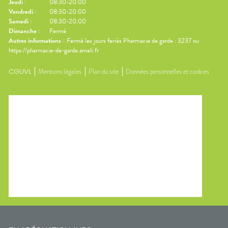
Jeudi
:
08:30-20:00
Vendredi
:
08:30-20:00
Samedi
:
08:30-20:00
Dimanche
:
Fermé
Autres informations :
Fermé les jours feriés Pharmacie de garde : 3237 ou
https://pharmacie-de-garde.ameli.fr
CGUVL
Mentions légales
Plan du site
Données personnelles et cookies