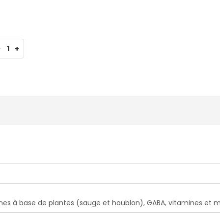
-
1
+
 à base de plantes (sauge et houblon), GABA, vitamines et m