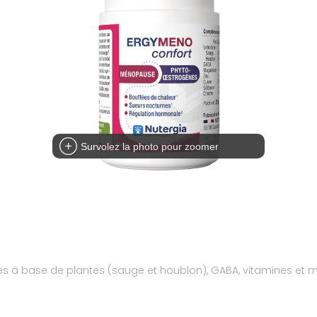
Survolez la photo pour zoomer
à base de plantes (sauge et houblon), GABA, vitamines et m