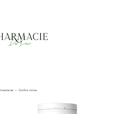
limentaires
>
Confort intime