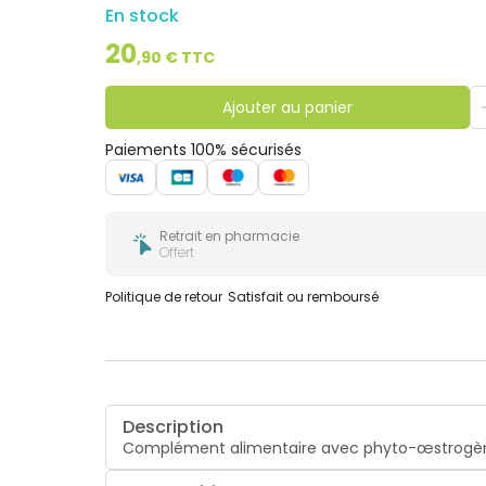
En stock
20
,
90
€ TTC
Ajouter au panier
Paiements 100% sécurisés
Retrait en pharmacie
Offert
Politique de retour
Satisfait ou remboursé
Description
Complément alimentaire avec phyto-œstrogènes