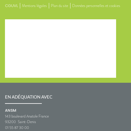
CGUVL
Mentions légales
Plan du site
Données personnelles et cookies
EN ADÉQUATION AVEC
ANSM
143 boulevard Anatole France
93200
Saint-Denis
01 55 87 30 00