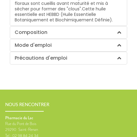
floraux sont cueillis avant maturité et mis à
sécher pour former des "clous".Cette huile
essentielle est HEBBD (Huile Essentielle
Botaniquement et Biochimiquement Définie).
Composition
Mode d'emploi
Précautions d'emploi
NOUS RENCONTRER
Pharmacie du Lac
Rue du Pont de Bois
29290
Saint-Renan
Tel :
02 98 84 24 34