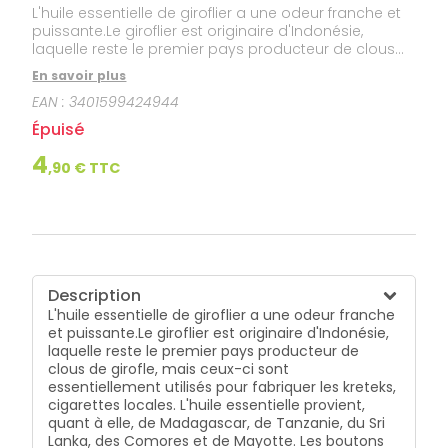
L'huile essentielle de giroflier a une odeur franche et
puissante.Le giroflier est originaire d'Indonésie,
laquelle reste le premier pays producteur de clous
de girofle, mais ceux-ci sont essentiellement utilisés
En savoir plus
pour fabriquer les kreteks, cigarettes locales. L'huile
EAN :
3401599424944
essentielle provient, quant à elle, de Madagascar, de
Tanzanie, du Sri Lanka, des Comores et de Mayotte.
Épuisé
Les boutons floraux sont cueillis avant maturité et
mis à sécher pour former des "clous".Cette huile
4
,
90
€ TTC
essentielle est HEBBD (Huile Essentielle
Botaniquement et Biochimiquement Définie).
Description
L'huile essentielle de giroflier a une odeur franche
et puissante.Le giroflier est originaire d'Indonésie,
laquelle reste le premier pays producteur de
clous de girofle, mais ceux-ci sont
essentiellement utilisés pour fabriquer les kreteks,
cigarettes locales. L'huile essentielle provient,
quant à elle, de Madagascar, de Tanzanie, du Sri
Lanka, des Comores et de Mayotte. Les boutons