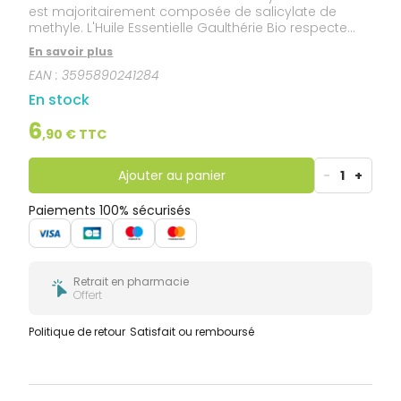
est majoritairement composée de salicylate de
methyle. L'Huile Essentielle Gaulthérie Bio respecte
nos exigences HEBBD (Huile Essentielle
En savoir plus
Botaniquement et Biochimiquement Définie).
EAN :
3595890241284
En stock
6
,
90
€ TTC
Ajouter au panier
-
1
+
Paiements 100% sécurisés
Retrait en pharmacie
Offert
Politique de retour
Satisfait ou remboursé