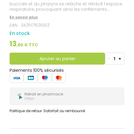
buccale et du pharynx se relâche et rétrécit l’espace
respiratoire, provoquant ainsi les ronflements.
Leslaboratoires Quies ont mis au point un spray
En savoir plus
buccal anti-ronflement, aromatisé au miel et au
EAN :
3435171531003
citron,agissant directement sur ce type de problème.
En stock
13
,
60
€ TTC
Ajouter au panier
-
1
+
Paiements 100% sécurisés
Retrait en pharmacie
Offert
Politique de retour
Satisfait ou remboursé