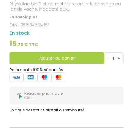
Physiolac bio 2 et permet de retarder le passage au
lait de vache, inadapté aux...
En savoir plus
EAN :
3518646124181
En stock
15
,
70
€ TTC
Ajouter au panier
-
1
+
Paiements 100% sécurisés
Retrait en pharmacie
Offert
Politique de retour
Satisfait ou remboursé