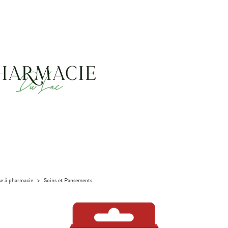
se à pharmacie
>
Soins et Pansements