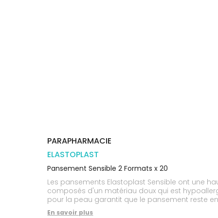
Orthopédie
Vétérinaire
VISAGE-
Etendre
VOTRE
Compléments
CORPS-
APPLICATION
Trousse à
alimentaires
CHEVEUX
DE SANTÉ
pharmacie
Dispositifs
Cheveux
VOS
médicaux
OUTILS
Corps
EN
Homme
LIGNE
Solaire
Visage
PARAPHARMACIE
ELASTOPLAST
Pansement Sensible 2 Formats x 20
Les pansements Elastoplast Sensible ont une hau
composés d'un matériau doux qui est hypoallergé
pour la peau garantit que le pansement reste e
En savoir plus