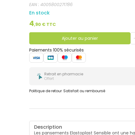
EAN :
4005800271786
En stock
4
,
90
€ TTC
Ajouter au panier
Paiements 100% sécurisés
Retrait en pharmacie
Offert
Politique de retour
Satisfait ou remboursé
Description
Les pansements Elastoplast Sensible ont une ha