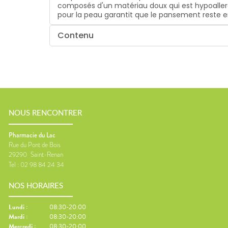
composés d'un matériau doux qui est hypoallerg
pour la peau garantit que le pansement reste 
Contenu
NOUS RENCONTRER
Pharmacie du Lac
Rue du Pont de Bois
29290
Saint-Renan
Tel :
02 98 84 24 34
NOS HORAIRES
Lundi
:
08:30-20:00
Mardi
:
08:30-20:00
Mercredi
:
08:30-20:00