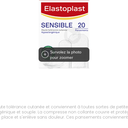
Survolez la photo
pour zoomer
te tolérance cutanée et conviennent à toutes sortes de petite
nique et souple. La compresse non collante couvre et protège
n place et s'enlève sans douleur. Ces pansements conviennen