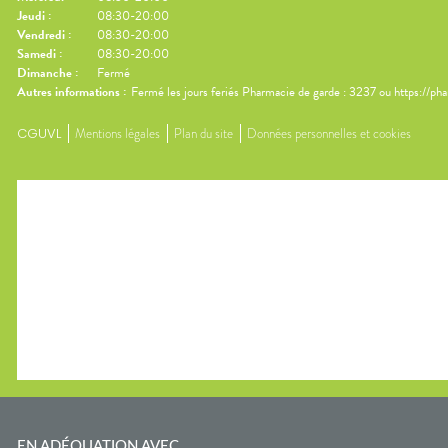
Jeudi
:
08:30-20:00
Vendredi
:
08:30-20:00
Samedi
:
08:30-20:00
Dimanche
:
Fermé
Autres informations :
Fermé les jours feriés Pharmacie de garde : 3237 ou https://ph
CGUVL
Mentions légales
Plan du site
Données personnelles et cookies
EN ADÉQUATION AVEC