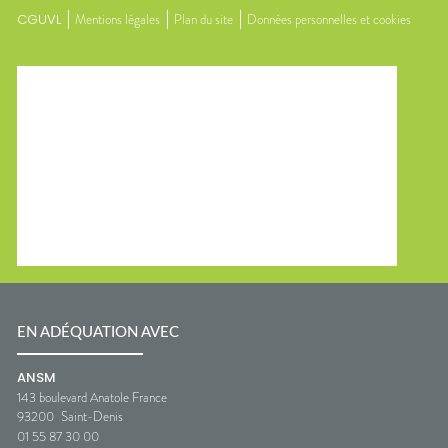
CGUVL
Mentions légales
Plan du site
Données personnelles et cookies
EN ADÉQUATION AVEC
ANSM
143 boulevard Anatole France
93200
Saint-Denis
01 55 87 30 00