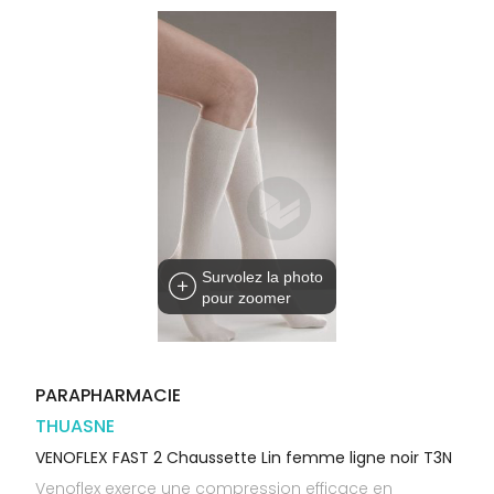
Orthopédie
Vétérinaire
VISAGE-
Etendre
VOTRE
Compléments
CORPS-
APPLICATION
Trousse à
alimentaires
CHEVEUX
DE SANTÉ
pharmacie
Dispositifs
Cheveux
VOS
médicaux
OUTILS
Corps
EN
Homme
LIGNE
Solaire
Visage
Survolez la photo
pour zoomer
PARAPHARMACIE
THUASNE
VENOFLEX FAST 2 Chaussette Lin femme ligne noir T3N
Venoflex exerce une compression efficace en