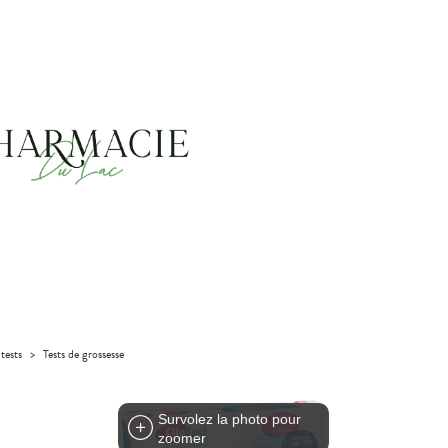
tests
>
Tests de grossesse
Survolez la photo pour
zoomer