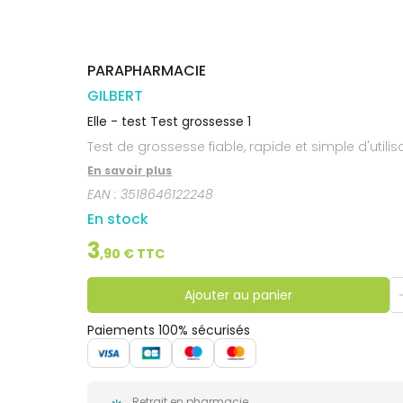
Orthopédie
Vétérinaire
VISAGE-
Etendre
VOTRE
Compléments
CORPS-
APPLICATION
Trousse à
alimentaires
CHEVEUX
DE SANTÉ
pharmacie
Dispositifs
Cheveux
VOS
médicaux
PARAPHARMACIE
OUTILS
Corps
EN
GILBERT
Homme
LIGNE
Elle - test Test grossesse 1
Solaire
Test de grossesse fiable, rapide et simple d'utilis
Visage
En savoir plus
EAN :
3518646122248
En stock
3
,
90
€ TTC
Ajouter au panier
Paiements 100% sécurisés
Retrait en pharmacie