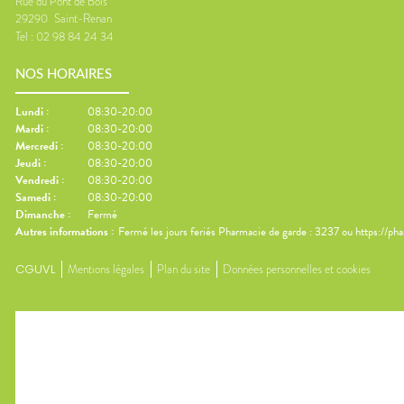
Rue du Pont de Bois
29290
Saint-Renan
Tel :
02 98 84 24 34
NOS HORAIRES
Lundi
:
08:30-20:00
Mardi
:
08:30-20:00
Mercredi
:
08:30-20:00
Jeudi
:
08:30-20:00
Vendredi
:
08:30-20:00
Samedi
:
08:30-20:00
Dimanche
:
Fermé
Autres informations :
Fermé les jours feriés Pharmacie de garde : 3237 ou https://ph
CGUVL
Mentions légales
Plan du site
Données personnelles et cookies