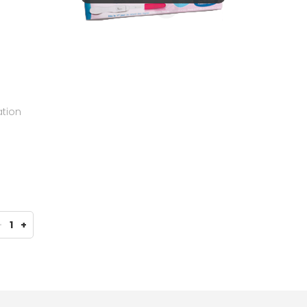
ation
-
1
+