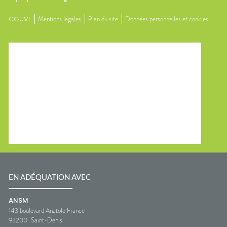
CGUVL
Mentions légales
Plan du site
Données personnelles et cookies
EN ADÉQUATION AVEC
ANSM
143 boulevard Anatole France
93200
Saint-Denis