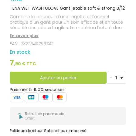
TENA WET WASH GLOVE Gant jetable soft & strong B/12
Combine la douceur d'une lingette et l'aspect
pratique d'un gant, pour un soin efficace et en toute
sécurité des peaux fragiles. Le matériau texturé doux
et épais allie la douceur d'un tissu à la commodité
En savoir plus
d'un gant jetable pour prendre efficacement soin
EAN :
7322540796742
des peaux matures délicates en combinaison avec
Tena Wash Cream ou Wash Mousse. Soins de la
En stock
peau multi-usages : Offre une prise en main ferme,
idéale pour le lavage du corps entier au lit. Doux et
7
,
90
€ TTC
pratique : Ce gant doux, mais néanmoins
extrêmement résistant, vous permet de laver
facilement et rapidement la peau délicate de votre
Ajouter au panier
-
1
+
proche. Nettoyage hygiénique : Elimine le risque
d'infection croisée associé aux serviettes
Paiements 100% sécurisés
réutilisables. Facile à utiliser : A la fois faciles et
rapides à utiliser, les gants Tena Wash Gloves
jetables sont fournis dans une boîte pratique.
Retrait en pharmacie
Offert
Politique de retour
Satisfait ou remboursé