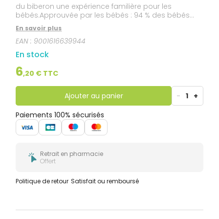
du biberon une expérience familière pour les
bébés.Approuvée par les bébés : 94 % des bébés
acceptent la tétine MAM.À partir de 0 mois.Design
En savoir plus
plat unique : s’adapte toujours parfaitement à la
EAN :
9001616639944
bouche du bébé Convient à tous types de liquides.
En stock
6
,
20
€ TTC
Ajouter au panier
-
1
+
Paiements 100% sécurisés
Retrait en pharmacie
Offert
Politique de retour
Satisfait ou remboursé