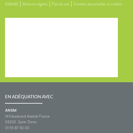
CGUVL
Mentions légales
Plan du site
Données personnelles et cookies
EN ADÉQUATION AVEC
ANSM
143 boulevard Anatole France
93200
Saint-Denis
01 55 87 30 00