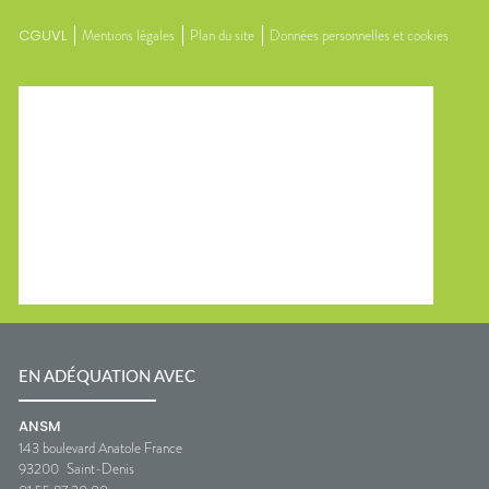
CGUVL
Mentions légales
Plan du site
Données personnelles et cookies
EN ADÉQUATION AVEC
ANSM
143 boulevard Anatole France
93200
Saint-Denis