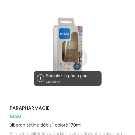
Orthopédie
Vétérinaire
VISAGE-
Etendre
VOTRE
Compléments
CORPS-
APPLICATION
Trousse à
alimentaires
CHEVEUX
DE SANTÉ
pharmacie
Dispositifs
Cheveux
VOS
médicaux
OUTILS
Corps
EN
Homme
LIGNE
Solaire
Visage
Survolez la photo pour
zoomer
PARAPHARMACIE
MAM
Biberon tétine débit 1 coloré 170ml
Afin de faciliter le quotidien avec bébé, le biberon en