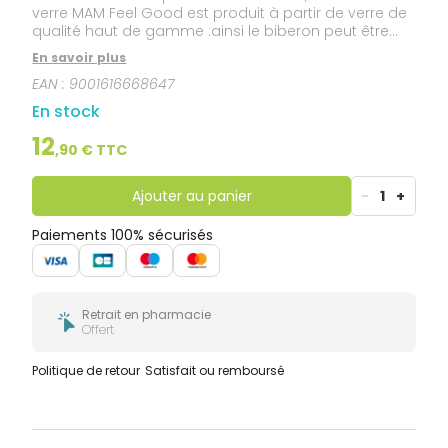
verre MAM Feel Good est produit à partir de verre de
qualité haut de gamme :ainsi le biberon peut être
chauffé, refroidi rapidement, nettoyé au lave-
En savoir plus
vaisselle et stérilisé à haute température, sans
EAN :
9001616668647
risque.Les graduations bien visibles au dos
permettent une grande précision dans les
En stock
mesures.forme ergonomique : - tient facilement
dans la main.ouverture extra-large :- facilite le
12
,
90
€ TTC
remplissage et le nettoyage.Téterelle douce :- une
surface douce comme la soie, pour une sensation
familière au moment de la tétée.
Ajouter au panier
-
1
+
Paiements 100% sécurisés
Retrait en pharmacie
Offert
Politique de retour
Satisfait ou remboursé