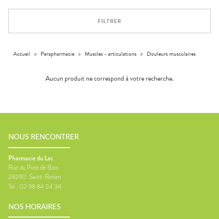
Orthopédie
Vétérinaire
VISAGE-
Etendre
VOTRE
Compléments
CORPS-
APPLICATION
Trousse à
alimentaires
CHEVEUX
DE SANTÉ
pharmacie
FILTRER
Dispositifs
Cheveux
VOS
médicaux
OUTILS
Corps
EN
Homme
LIGNE
Accueil
>
Parapharmacie
>
Muscles - articulations
>
Douleurs musculaires
Solaire
Aucun produit ne correspond à votre recherche.
Visage
NOUS RENCONTRER
Pharmacie du Lac
Rue du Pont de Bois
29290
Saint-Renan
Tel :
02 98 84 24 34
NOS HORAIRES